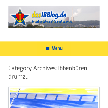
Skip
to
content
Menu
Category Archives:
Ibbenbüren
drumzu