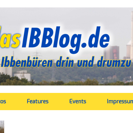
tos
Features
Events
Impressu