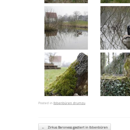
Posted in
Ibbenbüren drumzu
.
Post navigation
←
Zirkus Baroness gastiert in Ibbenbüren