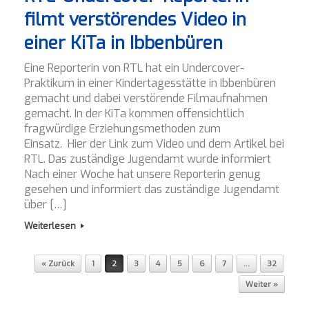
filmt verstörendes Video in
einer KiTa in Ibbenbüren
Eine Reporterin von RTL hat ein Undercover-
Praktikum in einer Kindertagesstätte in Ibbenbüren
gemacht und dabei verstörende Filmaufnahmen
gemacht. In der KiTa kommen offensichtlich
fragwürdige Erziehungsmethoden zum
Einsatz. Hier der Link zum Video und dem Artikel bei
RTL. Das zuständige Jugendamt wurde informiert
Nach einer Woche hat unsere Reporterin genug
gesehen und informiert das zuständige Jugendamt
über […]
Weiterlesen
Post navigation
« Zurück
1
2
3
4
5
6
7
…
32
Weiter »