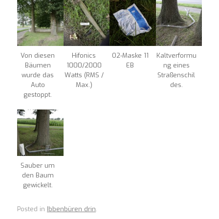
Von diesen
Hifonics
O2-Maske 11
Kaltverformu
Bäumen
1000/2000
EB
ng eines
wurde das
Watts (RMS /
Straßenschil
Auto
Max.)
des.
gestoppt.
Sauber um
den Baum
gewickelt.
Posted in
Ibbenbüren drin
.