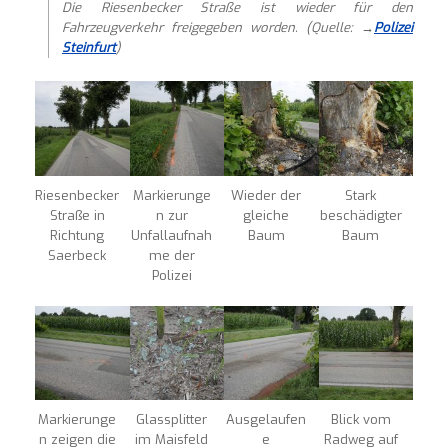
Die Riesenbecker Straße ist wieder für den
Fahrzeugverkehr freigegeben worden. (Quelle: →
Polizei
Steinfurt
)
Riesenbecker
Markierunge
Wieder der
Stark
Straße in
n zur
gleiche
beschädigter
Richtung
Unfallaufnah
Baum
Baum
Saerbeck
me der
Polizei
Markierunge
Glassplitter
Ausgelaufen
Blick vom
n zeigen die
im Maisfeld
e
Radweg auf