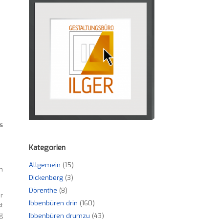
s
Kategorien
Allgemein
(15)
m
Dickenberg
(3)
Dörenthe
(8)
r
Ibbenbüren drin
(160)
t
g
Ibbenbüren drumzu
(43)