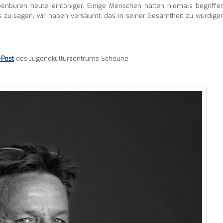
nbüren heute eintöniger. Einige Menschen hätten niemals begriffen
s zu sagen, wir haben versäumt, das in seiner Gesamtheit zu würdigen
-Post
des Jugendkulturzentrums Scheune