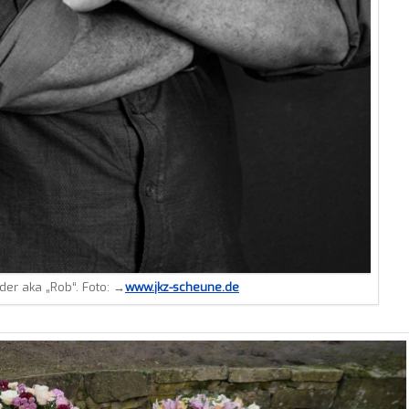
lder aka „Rob“. Foto: →
www.jkz-scheune.de