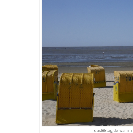
dasIBBlog.de war im