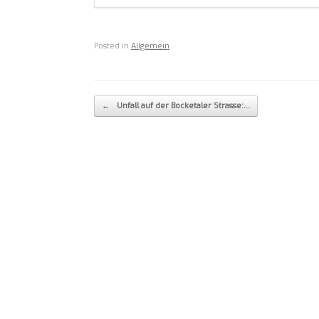
Posted in
Allgemein
.
Post navigation
←
Unfall auf der Bocketaler Strasse:…