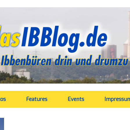
tos
Features
Events
Impressu