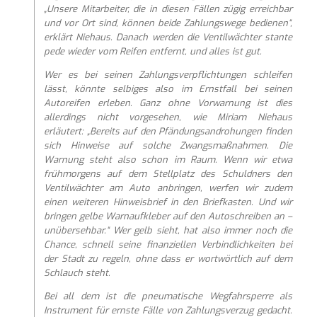
„Unsere Mitarbeiter, die in diesen Fällen zügig erreichbar
und vor Ort sind, können beide Zahlungswege bedienen“,
erklärt Niehaus. Danach werden die Ventilwächter stante
pede wieder vom Reifen entfernt, und alles ist gut.
Wer es bei seinen Zahlungsverpflichtungen schleifen
lässt, könnte selbiges also im Ernstfall bei seinen
Autoreifen erleben. Ganz ohne Vorwarnung ist dies
allerdings nicht vorgesehen, wie Miriam Niehaus
erläutert: „Bereits auf den Pfändungsandrohungen finden
sich Hinweise auf solche Zwangsmaßnahmen. Die
Warnung steht also schon im Raum. Wenn wir etwa
frühmorgens auf dem Stellplatz des Schuldners den
Ventilwächter am Auto anbringen, werfen wir zudem
einen weiteren Hinweisbrief in den Briefkasten. Und wir
bringen gelbe Warnaufkleber auf den Autoschreiben an –
unübersehbar.“ Wer gelb sieht, hat also immer noch die
Chance, schnell seine finanziellen Verbindlichkeiten bei
der Stadt zu regeln, ohne dass er wortwörtlich auf dem
Schlauch steht.
Bei all dem ist die pneumatische Wegfahrsperre als
Instrument für ernste Fälle von Zahlungsverzug gedacht.