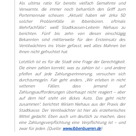
Als ultima ratio für bereits vielfach Gemahnte und
Verwarnte, die immer noch beharrlich den Griff zum
Portemonnaie scheuen. „Aktuell haben wir zirka 50
solcher Problemfälle in Ibbenbüren, oftmals
Mehrfachfälle“, weiß Stadtkassen-Leiterin Niehaus zu
berichten. Fünf bis zehn von diesen einschlägig
Bekannten sind mittlerweile für den Ersteinsatz des
Ventilwächters ins Visier gefasst, weil alles Mahnen bei
ihnen nicht gefruchtet hat.
Letztlich ist es für die Stadt eine Frage der Gerechtigkeit.
Die einen zahlen korrekt, was zu zahlen ist – und andere
pfeifen auf jede Zahlungserinnerung, versuchen sich
durchzumogeln. Fair geht anders. „Wir erleben in nicht
seltenen Fällen, dass jemand auf
Zahlungsaufforderungen überhaupt nicht reagiert – aber
auf dem Hof steht ein dickes Auto. Das geht nicht
zusammen“, berichtet Miriam Niehaus aus der Praxis der
Stadtkasse. Der Ventilwächter ist hier als erzieherisches
Mittel gedacht. Eben auch um deutlich zu machen, dass
eine Zahlungsverpflichtung eine Verpflichtung ist – und
zwar für jeden. (Quelle:
www.ibbenbueren.de
)