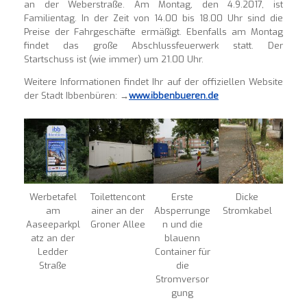
an der Weberstraße. Am Montag, den 4.9.2017, ist
Familientag. In der Zeit von 14.00 bis 18.00 Uhr sind die
Preise der Fahrgeschäfte ermäßigt. Ebenfalls am Montag
findet das große Abschlussfeuerwerk statt. Der
Startschuss ist (wie immer) um 21.00 Uhr.
Weitere Informationen findet Ihr auf der offiziellen Website
der Stadt Ibbenbüren: →
www.ibbenbueren.de
Werbetafel
Toilettencont
Erste
Dicke
am
ainer an der
Absperrunge
Stromkabel
Aaseeparkpl
Groner Allee
n und die
atz an der
blauenn
Ledder
Container für
Straße
die
Stromversor
gung