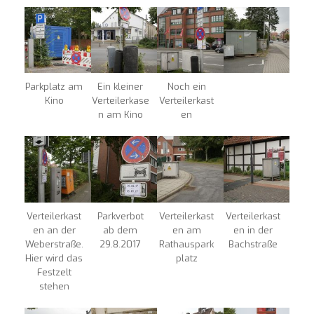
Parkplatz am
Ein kleiner
Noch ein
Kino
Verteilerkase
Verteilerkast
n am Kino
en
Verteilerkast
Parkverbot
Verteilerkast
Verteilerkast
en an der
ab dem
en am
en in der
Weberstraße.
29.8.2017
Rathauspark
Bachstraße
Hier wird das
platz
Festzelt
stehen