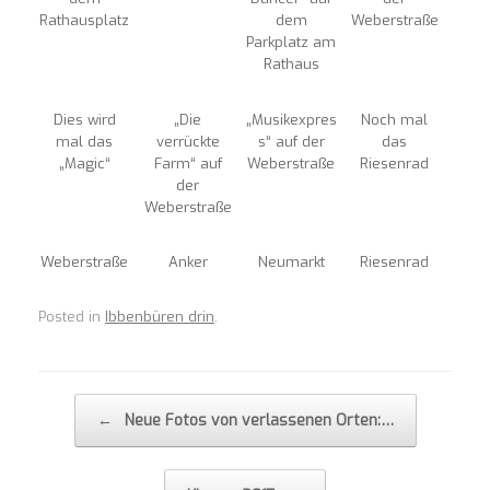
Rathausplatz
dem
Weberstraße
Parkplatz am
Rathaus
Dies wird
„Die
„Musikexpres
Noch mal
mal das
verrückte
s“ auf der
das
„Magic“
Farm“ auf
Weberstraße
Riesenrad
der
Weberstraße
Weberstraße
Anker
Neumarkt
Riesenrad
Posted in
Ibbenbüren drin
.
Post navigation
←
Neue Fotos von verlassenen Orten:…