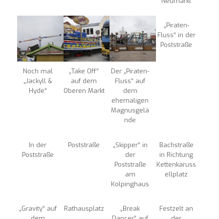
Neumarkt
„Piraten-
Fluss“ in der
Poststraße
Noch mal
„Take Off“
Der „Piraten-
„Jackyll &
auf dem
Fluss“ auf
Hyde“
Oberen Markt
dem
ehemaligen
Magnusgelä
nde
In der
Poststraße
„Skipper“ in
Bachstraße
Poststraße
der
in Richtung
Poststraße
Kettenkaruss
am
ellplatz
Kolpinghaus
„Gravity“ auf
Rathausplatz
„Break
Festzelt an
dem
Dancer“ auf
der