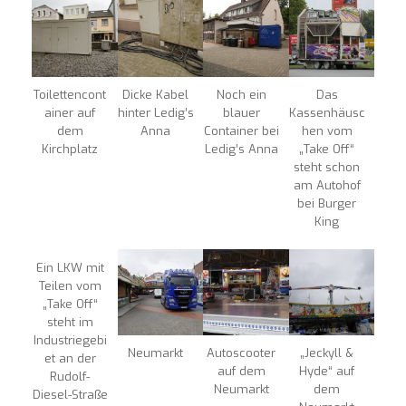
Toilettencont
Dicke Kabel
Noch ein
Das
ainer auf
hinter Ledig’s
blauer
Kassenhäusc
dem
Anna
Container bei
hen vom
Kirchplatz
Ledig’s Anna
„Take Off“
steht schon
am Autohof
bei Burger
King
Ein LKW mit
Teilen vom
„Take Off“
steht im
Industriegebi
Neumarkt
Autoscooter
„Jeckyll &
et an der
auf dem
Hyde“ auf
Rudolf-
Neumarkt
dem
Diesel-Straße