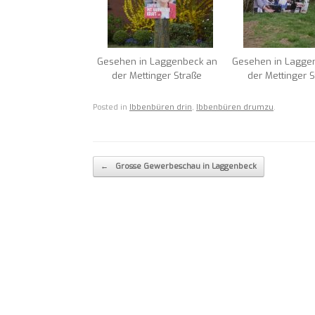
Gesehen in Laggenbeck an
Gesehen in Lagge
der Mettinger Straße
der Mettinger S
Posted in
Ibbenbüren drin
,
Ibbenbüren drumzu
.
Post navigation
←
Grosse Gewerbeschau in Laggenbeck