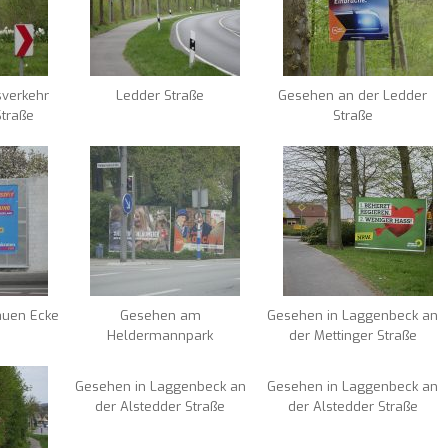
verkehr
Ledder Straße
Gesehen an der Ledder
Straße
Straße
auen Ecke
Gesehen am
Gesehen in Laggenbeck an
Heldermannpark
der Mettinger Straße
Gesehen in Laggenbeck an
Gesehen in Laggenbeck an
der Alstedder Straße
der Alstedder Straße