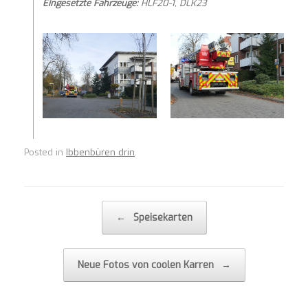
Eingesetzte Fahrzeuge:
HLF20-1, DLK23
Posted in
Ibbenbüren drin
.
Post navigation
←
Speisekarten
Neue Fotos von coolen Karren
→